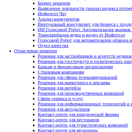
Бизнес решения
Выявление лояльности (анализ индекса потре
Инфотелл Чат
Анализ конкурентов
Виртуальный консультант для бизнеса с подд
ИИ Голосовой Робот. Автоматизация звонков
Транскрибация аудио и видео от Инфотелл
Голосовой Робот для автоматизации обзвона
Отдел качества
Отраслевые решения
Решения для застройщиков и агентств недви
Решения для госструктур и политических пар
Банкам и финансовым организациям
Страховым компаниям
Решения для сферы телекоммуникаций
Решения для маркетинга и рекламы
Решения для ритейла
Решения для производственных компаний
Сфере сервиса и услуг
Решения для информационных технологий и 
Решения для автодилеров
Контакт-центр для юридической фирмы
Контакт-центр для ресторанов
Контакт-центр для туристических компаний
Контакт-центр для медицины