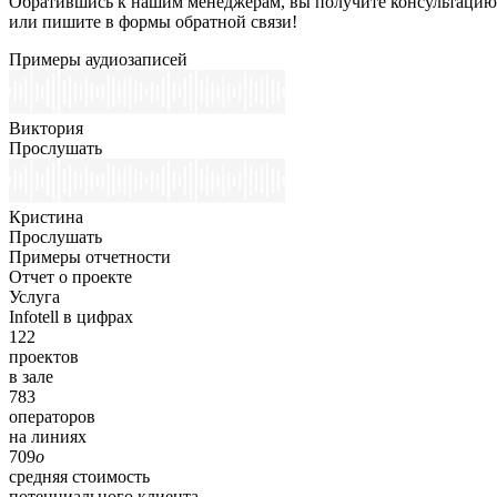
Обратившись к нашим менеджерам, вы получите консультацию,
или пишите в формы обратной связи!
Примеры аудиозаписей
Виктория
Прослушать
Кристина
Прослушать
Примеры отчетности
Отчет о проекте
Услуга
Infotell в цифрах
122
проектов
в зале
783
операторов
на линиях
709
o
средняя стоимость
потенциального клиента