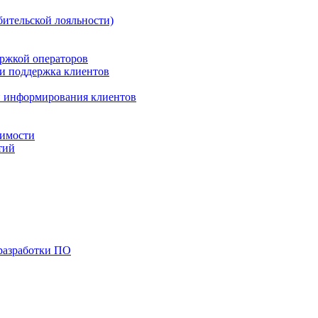
бительской лояльности)
ержкой операторов
 и поддержка клиентов
 и информирования клиентов
жимости
тий
разработки ПО