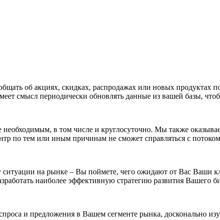
общать об акциях, скидках, распродажах или новых продуктах 
еет смысл периодически обновлять данные из вашей базы, чтобы
те необходимым, в том числе и круглосуточно. Мы также оказыва
нтр по тем или иным причинам не сможет справляться с потоком
 ситуации на рынке – Вы поймете, чего ожидают от Вас Ваши к
азработать наиболее эффективную стратегию развития Вашего би
проса и предложения в Вашем сегменте рынка, досконально изу