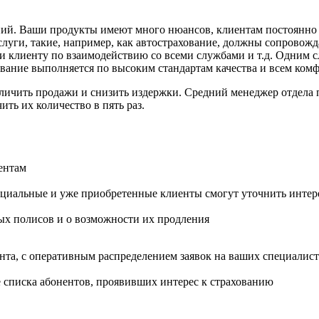
ний. Ваши продукты имеют много нюансов, клиентам постоянно 
луги, такие, например, как автострахование, должны сопровожд
и клиенту по взаимодействию со всеми службами и т.д. Одним с
ивание выполняется по высоким стандартам качества и всем ком
ичить продажи и снизить издержки. Средний менеджер отдела пр
ть их количество в пять раз.
ентам
енциальные и уже приобретенные клиенты смогут уточнить инт
ых полисов и о возможности их продления
нта, с оперативным распределением заявок на ваших специалис
 списка абонентов, проявивших интерес к страхованию