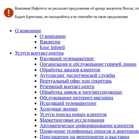
Компания Инфотелл не рассылает предложения об аренде аккаунтов Ватсап, э
Будьте бдительны, не связывайтесь и не отвечайте на такие предложения.
О компании
О компании
Вакансии
Блог Infotell
Услуги контакт-центра
Входящий телемаркетинг
Организация и обслуживание горячей линии
Обработка заказов клиентов
Аутсорсинг диспетчерской службы
Виртуальный офис или секретарь
Резервный контакт-центр
Обработка заявок в чате/мессенджерах
Обслуживание интернет-магазина
Исходящий телемаркетинг
Холодные звонки
Услуги поиска новых клиентов
Маркетинговые исследования
Автоматическое информирование клиентов
Проведение телефонных опросов и анкетиров
Приглашение на мероприятие и выставки