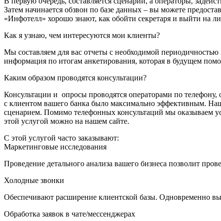
В первую очередь, составляется сценарий, а операторы, задейс
Затем начинается обзвон по базе данных – вы можете предост
«Инфотелл» хорошо знают, как обойти секретаря и выйти на 
Как я узнаю, чем интересуются мои клиенты?
Мы составляем для вас отчеты с необходимой периодичностью в
информация по итогам анкетирования, которая в будущем помо
Каким образом проводятся консультации?
Консультации и опросы проводятся операторами по телефону, 
с клиентом вашего банка было максимально эффективным. Наша ц
сценарием. Помимо телефонных консультаций мы оказываем усл
этой услугой можно на нашем сайте.
С этой услугой часто заказывают:
Маркетинговые исследования
Проведение детального анализа вашего бизнеса позволит про
Холодные звонки
Обеспечивают расширение клиентской базы. Одновременно выс
Обработка заявок в чате/мессенджерах