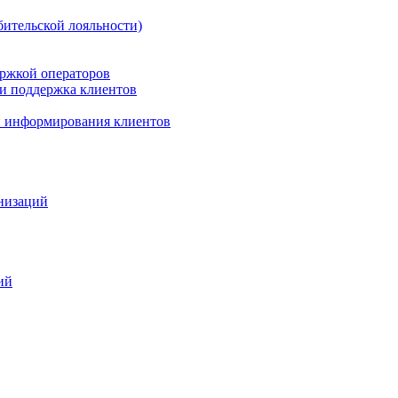
бительской лояльности)
ержкой операторов
 и поддержка клиентов
 и информирования клиентов
анизаций
ий