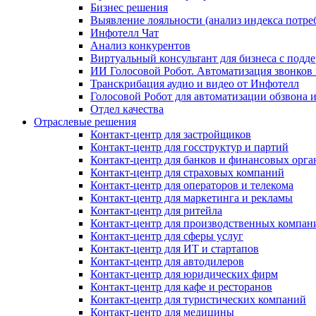
Бизнес решения
Выявление лояльности (анализ индекса потре
Инфотелл Чат
Анализ конкурентов
Виртуальный консультант для бизнеса с подд
ИИ Голосовой Робот. Автоматизация звонков
Транскрибация аудио и видео от Инфотелл
Голосовой Робот для автоматизации обзвона
Отдел качества
Отраслевые решения
Контакт-центр для застройщиков
Контакт-центр для госструктур и партий
Контакт-центр для банков и финансовых орг
Контакт-центр для страховых компаний
Контакт-центр для операторов и телекома
Контакт-центр для маркетинга и рекламы
Контакт-центр для ритейла
Контакт-центр для производственных компан
Контакт-центр для сферы услуг
Контакт-центр для ИТ и стартапов
Контакт-центр для автодилеров
Контакт-центр для юридических фирм
Контакт-центр для кафе и ресторанов
Контакт-центр для туристических компаний
Контакт-центр для медицины