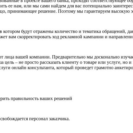
твованные в проекте вашего банка, проходят соответствующее об
авить ее нам, или мы сами найдем для вас потенциально заинте
лицо, принимающее решение. Поэтому мы гарантируем высокую 
 котором будут отражены количество и тематика обращений, дан
жет вам скорректировать ход рекламной кампании и направление
от лица вашей компании. Предварительно мы досконально изуча
ель – не просто рассказать клиенту о товаре или услуге, но и 
уги онлайн консультанта, который проведет грамотно анкетиро
верить правильность ваших решений
вобождается персонал заказчика.