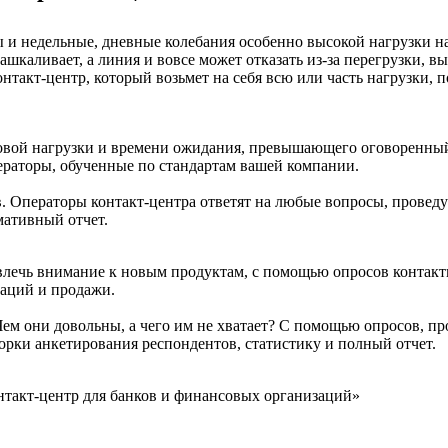
ы и недельные, дневные колебания особенно высокой нагрузки н
шкаливает, а линия и вовсе может отказать из-за перегрузки, в
онтакт-центр, который возьмет на себя всю или часть нагрузки,
овой нагрузки и времени ожидания, превышающего оговоренный 
ераторы, обученные по стандартам вашей компании.
 Операторы контакт-центра ответят на любые вопросы, проведу
мативный отчет.
влечь внимание к новым продуктам, с помощью опросов контакт
таций и продажи.
Чем они довольны, а чего им не хватает? С помощью опросов, п
рки анкетирования респондентов, статистику и полный отчет.
нтакт-центр для банков и финансовых организаций»