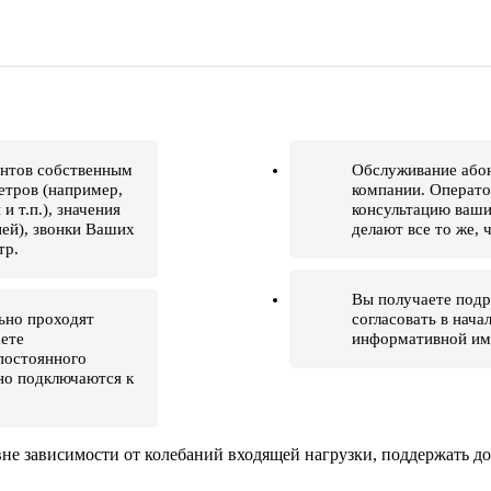
ентов собственным
Обслуживание абон
етров (например,
компании. Операто
и т.п.), значения
консультацию ваши
ией), звонки Ваших
делают все то же, 
тр.
Вы получаете подр
ьно проходят
согласовать в нача
аете
информативной име
постоянного
но подключаются к
е зависимости от колебаний входящей нагрузки, поддержать дов