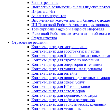
Бизнес решения
Выявление лояльности (анализ индекса потре
Инфотелл Чат
Анализ конкурентов
Виртуальный консультант для бизнеса с подд
ИИ Голосовой Робот. Автоматизация звонков
Транскрибация аудио и видео от Инфотелл
Голосовой Робот для автоматизации обзвона
Отдел качества
Отраслевые решения
Контакт-центр для застройщиков
Контакт-центр для госструктур и партий
Контакт-центр для банков и финансовых орг
Контакт-центр для страховых компаний
Контакт-центр для операторов и телекома
Контакт-центр для маркетинга и рекламы
Контакт-центр для ритейла
Контакт-центр для производственных компан
Контакт-центр для сферы услуг
Контакт-центр для ИТ и стартапов
Контакт-центр для автодилеров
Контакт-центр для юридических фирм
Контакт-центр для кафе и ресторанов
Контакт-центр для туристических компаний
Контакт-центр для медицины