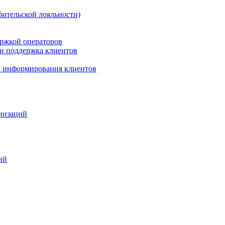
бительской лояльности)
ержкой операторов
 и поддержка клиентов
 и информирования клиентов
анизаций
ий