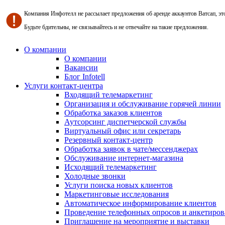
Компания Инфотелл не рассылает предложения об аренде аккаунтов Ватсап, э
Будьте бдительны, не связывайтесь и не отвечайте на такие предложения.
О компании
О компании
Вакансии
Блог Infotell
Услуги контакт-центра
Входящий телемаркетинг
Организация и обслуживание горячей линии
Обработка заказов клиентов
Аутсорсинг диспетчерской службы
Виртуальный офис или секретарь
Резервный контакт-центр
Обработка заявок в чате/мессенджерах
Обслуживание интернет-магазина
Исходящий телемаркетинг
Холодные звонки
Услуги поиска новых клиентов
Маркетинговые исследования
Автоматическое информирование клиентов
Проведение телефонных опросов и анкетиров
Приглашение на мероприятие и выставки