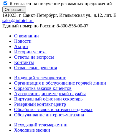
Я согласен на получение рекламных предложений
Отправить
191023, г. Санкт-Петербург, Итальянская ул., д.12, лит. E
sales@infotell.ru
Единый номер по России:
8-800-555-00-07
О компании
Новости
Акции
Истории успеха
Ответы на вопросы
Контакты
Отраслевые решения
Входящий телемаркетинг
Организация и обслуживание горячей линии
Обработка заказов клиентов
Аутсорсинг диспетчерской службы
Виртуальный офис или секретарь
Резервный контакт-центр
Обработка заявок в чате/мессенджерах
Обслуживание интернет-магазина
Исходящий телемаркетинг
Холодные звонки