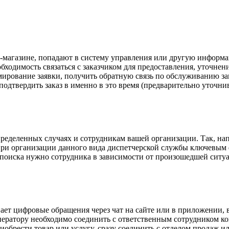
-магазине, попадают в систему управления или другую информа
обходимость связаться с заказчиком для предоставления, уточн
мирование заявки, получить обратную связь по обслуживанию за
 подтвердить заказ в именно в это время (предварительно уточни
пределенных случаях и сотрудникам вашей организации. Так, на
При организации данного вида диспетчерской службы ключевым
с поиска нужно сотрудника в зависимости от произошедшей ситу
ет цифровые обращения через чат на сайте или в приложении, в
оператору необходимо соединить с ответственным сотрудником к
иобрести товар или услугу, сразу соединить с отделом продаж и