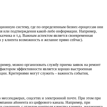
ционную систему, где по определенным бизнес-процессам они
ения или подтверждения какой-либо информации. Например,
казчика и т.д. Важным аспектом является своевременная
в у клиента возможность и желание прямо сейчас).
пример, можно организовать службу приема заявок на ремонт
 фактором эффективности является хорошо выстроенная
ации. Критериями могут служить – важность события,
 мессенджерах, соцсетях и электронной почте. При этом при
омпании абонента из цифрового канала. Например, при
ли соединить с отделом контроля качества клиента, желающего