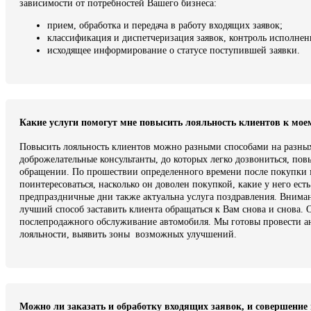
зависимости от потребностей Вашего бизнеса:
прием, обработка и передача в работу входящих заявок;
классификация и диспетчеризация заявок, контроль исполнен
исходящее информирование о статусе поступившей заявки.
Какие услуги помогут мне повысить лояльность клиентов к мое
Повысить лояльность клиентов можно разными способами на разных
доброжелательные консультанты, до которых легко дозвониться, по
обращении. По прошествии определенного времени после покупки 
поинтересоваться, насколько он доволен покупкой, какие у него ес
предпраздничные дни также актуальна услуга поздравления. Вниман
лучший способ заставить клиента обращаться к Вам снова и снова. 
послепродажного обслуживание автомобиля. Мы готовы провести ан
лояльности, выявить зоны возможных улучшений.
Можно ли заказать и обработку входящих заявок, и совершение