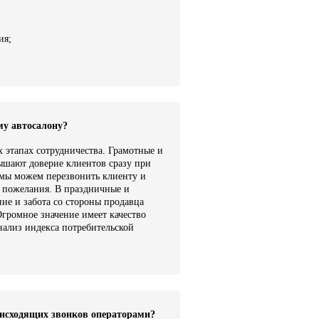
ия;
му автосалону?
 этапах сотрудничества. Грамотные и
вышают доверие клиентов сразу при
мы можем перезвонить клиенту и
ть пожелания. В праздничные и
ие и забота со стороны продавца
Огромное значение имеет качество
ализ индекса потребительской
 исходящих звонков операторами?