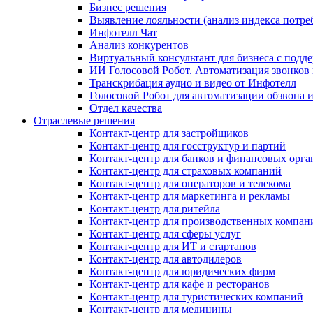
Бизнес решения
Выявление лояльности (анализ индекса потре
Инфотелл Чат
Анализ конкурентов
Виртуальный консультант для бизнеса с подд
ИИ Голосовой Робот. Автоматизация звонков
Транскрибация аудио и видео от Инфотелл
Голосовой Робот для автоматизации обзвона
Отдел качества
Отраслевые решения
Контакт-центр для застройщиков
Контакт-центр для госструктур и партий
Контакт-центр для банков и финансовых орг
Контакт-центр для страховых компаний
Контакт-центр для операторов и телекома
Контакт-центр для маркетинга и рекламы
Контакт-центр для ритейла
Контакт-центр для производственных компан
Контакт-центр для сферы услуг
Контакт-центр для ИТ и стартапов
Контакт-центр для автодилеров
Контакт-центр для юридических фирм
Контакт-центр для кафе и ресторанов
Контакт-центр для туристических компаний
Контакт-центр для медицины