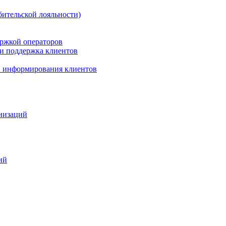
бительской лояльности)
ержкой операторов
 и поддержка клиентов
 и информирования клиентов
анизаций
ий