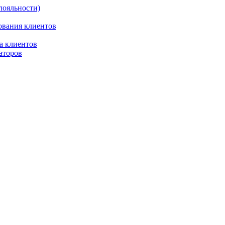
лояльности)
ования клиентов
а клиентов
аторов