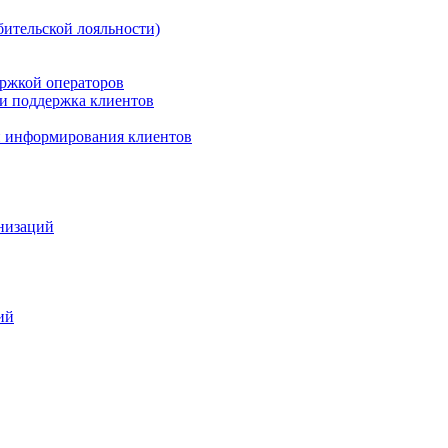
бительской лояльности)
ержкой операторов
 и поддержка клиентов
 и информирования клиентов
анизаций
ий