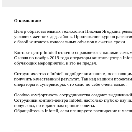
О компании:
Центр образовательных технологий Николая Ягодкина рекоме
условиях жестких дед-лайнов. Продвижение курсов развити
с базой контактов колоссальных объемов в сжатые сроки.
Контакт-центр Infotell отлично справляется с нашими сам
С июля по ноябрь 2019 года операторы контакт-центра Infot
обучающих мероприятий, и это не предел.
Сотрудничество с Infotell подойдет компаниям, осознающи
получить качественный результат. Так над нашими проекта
операторы и супервизоры, что само по себе очень важно.
Особую комфортность сотрудничества создают выделенный 
Сотрудники контакт-центра Infotell настолько глубоко изуч
полуслова, но и дают нам ценные советы.
Обращайтесь в Infotell, если планируете расширение и мас