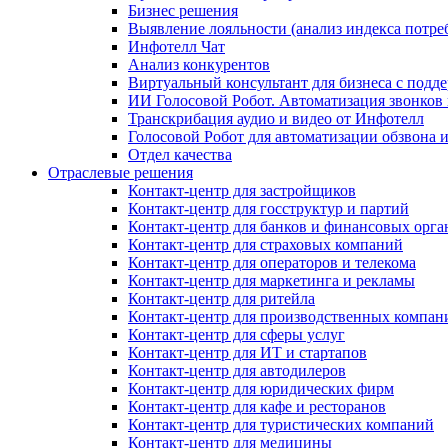
Бизнес решения
Выявление лояльности (анализ индекса потре
Инфотелл Чат
Анализ конкурентов
Виртуальный консультант для бизнеса с подд
ИИ Голосовой Робот. Автоматизация звонков
Транскрибация аудио и видео от Инфотелл
Голосовой Робот для автоматизации обзвона
Отдел качества
Отраслевые решения
Контакт-центр для застройщиков
Контакт-центр для госструктур и партий
Контакт-центр для банков и финансовых орг
Контакт-центр для страховых компаний
Контакт-центр для операторов и телекома
Контакт-центр для маркетинга и рекламы
Контакт-центр для ритейла
Контакт-центр для производственных компан
Контакт-центр для сферы услуг
Контакт-центр для ИТ и стартапов
Контакт-центр для автодилеров
Контакт-центр для юридических фирм
Контакт-центр для кафе и ресторанов
Контакт-центр для туристических компаний
Контакт-центр для медицины