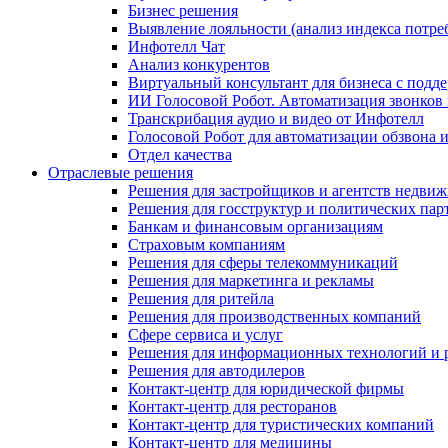
Бизнес решения
Выявление лояльности (анализ индекса потре
Инфотелл Чат
Анализ конкурентов
Виртуальный консультант для бизнеса с подд
ИИ Голосовой Робот. Автоматизация звонков
Транскрибация аудио и видео от Инфотелл
Голосовой Робот для автоматизации обзвона
Отдел качества
Отраслевые решения
Решения для застройщиков и агентств недви
Решения для госструктур и политических пар
Банкам и финансовым организациям
Страховым компаниям
Решения для сферы телекоммуникаций
Решения для маркетинга и рекламы
Решения для ритейла
Решения для производственных компаний
Сфере сервиса и услуг
Решения для информационных технологий и 
Решения для автодилеров
Контакт-центр для юридической фирмы
Контакт-центр для ресторанов
Контакт-центр для туристических компаний
Контакт-центр для медицины