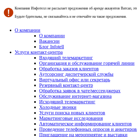
Компания Инфотелл не рассылает предложения об аренде аккаунтов Ватсап, э
Будьте бдительны, не связывайтесь и не отвечайте на такие предложения.
О компании
О компании
Вакансии
Блог Infotell
Услуги контакт-центра
Входящий телемаркетинг
Организация и обслуживание горячей линии
Обработка заказов клиентов
Аутсорсинг диспетчерской службы
Виртуальный офис или секретарь
Резервный контакт-центр
Обработка заявок в чате/мессенджерах
Обслуживание интернет-магазина
Исходящий телемаркетинг
Холодные звонки
Услуги поиска новых клиентов
Маркетинговые исследования
Автоматическое информирование клиентов
Проведение телефонных опросов и анкетиров
Приглашение на мероприятие и выставки