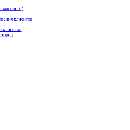
лояльности)
ования клиентов
а клиентов
аторов