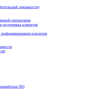
бительской лояльности)
ержкой операторов
 и поддержка клиентов
 и информирования клиентов
жимости
тий
разработки ПО